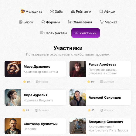
Мелодита
Хабы
Рейтинги
Афиши
Блоги
Форумы
Объявления
Маркет
Сертификаты
Участники
Участники
Пользователи экосистемы с наибольшим уровнем.
Раиса Арефьева
Марс Драконис
Принимаю заказы,
Архитектор экосистем
отправка в страну
получателя
60
Москва
60
Мытищи
Лира Аурелия
Алексей Свиридов
Королева Радианта
45
Радиант
35
Иркутск
Владимир Сенкевич
Светозар Лучистый
Альтруистичен /
Человек
Контрастен / Путь Творца
Самурая