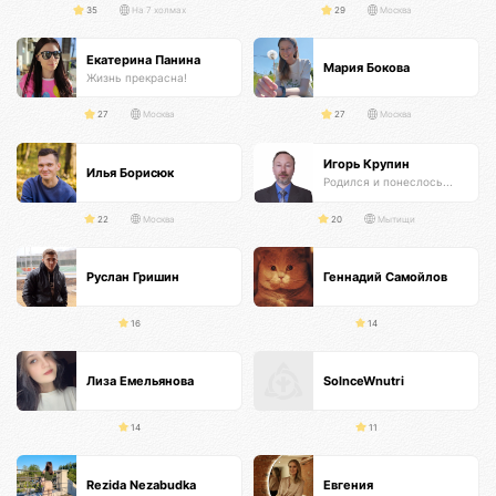
35
На 7 холмах
29
Москва
Екатерина Панина
Мария Бокова
Жизнь прекрасна!
27
Москва
27
Москва
Игорь Крупин
Илья Борисюк
Родился и понеслось...
22
Москва
20
Мытищи
Руслан Гришин
Геннадий Самойлов
16
14
Лиза Емельянова
SolnceWnutri
14
11
Rezida Nezabudka
Евгения