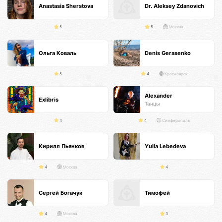
Anastasia Sherstova
Dr. Aleksey Zdanovich
5
5
Москва
Ольга Коваль
Denis Gerasenko
5
4
Красноярск
Alexander
Exlibris
Танцы
4
4
Симферополь
Кирилл Пьянков
Yulia Lebedeva
4
Москва
4
Сергей Богачук
Тимофей
4
Москва
3