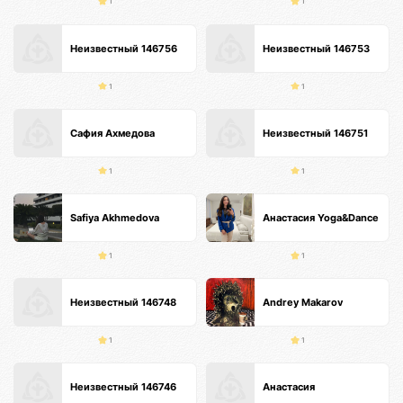
1
1
Неизвестный 146756
Неизвестный 146753
1
1
Сафия Ахмедова
Неизвестный 146751
1
1
Safiya Akhmedova
Анастасия Yoga&Dance
1
1
Неизвестный 146748
Andrey Makarov
1
1
Неизвестный 146746
Анастасия