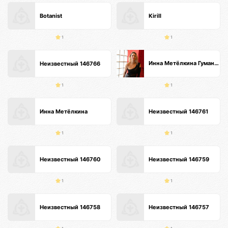
Botanist
Kirill
1
1
Инна Метёлкина Гуманистический Психолог Интегративный метод🕊️специалист по психосоматике
Неизвестный 146766
1
1
Инна Метёлкина
Неизвестный 146761
1
1
Неизвестный 146760
Неизвестный 146759
1
1
Неизвестный 146758
Неизвестный 146757