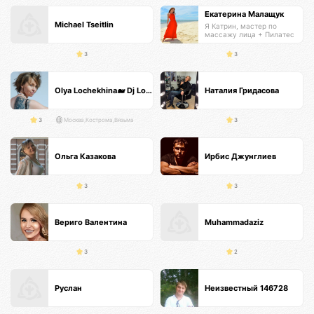
Екатерина Малащук
Michael Tseitlin
Я Катрин, мастер по
массажу лица + Пилатес
тренер
3
3
Olya Lochekhina🐋 Dj Loya
Наталия Гридасова
3
Москва,Кострома,Вязьма
3
Ольга Казакова
Ирбис Джунглиев
3
3
Вериго Валентина
Muhammadaziz
3
2
Руслан
Неизвестный 146728