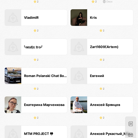
2
2
Омск
VladimiR
Kris
2
2
Zart1609(Artem)
𓆩𐌽ᥲɗ𝔧ᥲ 𝔣ᥱ᧐𓆪
2
2
Roman Polanski Chat Bot GPT GXII
Евгений
2
2
Екатерина Марченкова
Алексей Брянцев
2
2
MTM PROJECT 🐸
Алексей Рукастый_МАССАЖИСТ