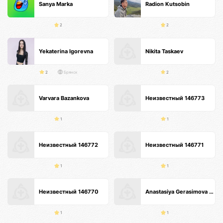
Sanya Marka
Radion Kutsobin
2
2
Yekaterina Igorevna
Nikita Taskaev
2
Брянск
2
Varvara Bazankova
Неизвестный 146773
1
1
Неизвестный 146772
Неизвестный 146771
1
1
Неизвестный 146770
Anastasiya Gerasimova Анти-кризисные продажи
1
1