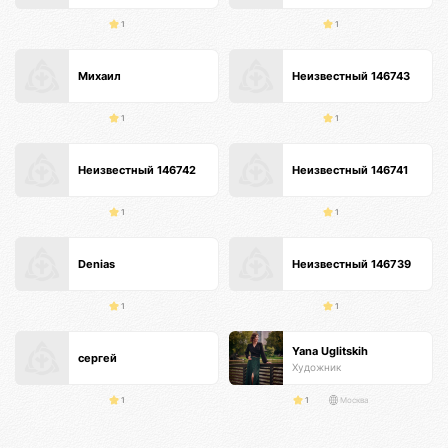
1
1
Михаил
Неизвестный 146743
1
1
Неизвестный 146742
Неизвестный 146741
1
1
Denias
Неизвестный 146739
1
1
Yana Uglitskih
сергей
Художник
1
1
Москва