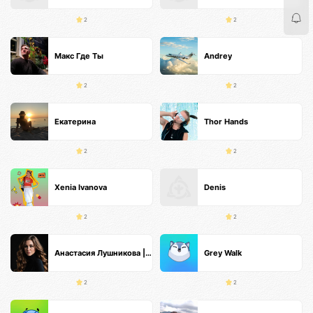
2
2
Макс Где Ты
Andrey
2
2
Екатерина
Thor Hands
2
2
Xenia Ivanova
Denis
2
2
Анастасия Лушникова | Основатель TS
Grey Walk
2
2