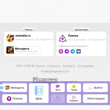
Нексус
Экосистема
melodita.ru
Псиона
Нексус музыки
Поделиться
Метаорганизм
Поделиться
Официальные ресурсы:
Мелодита
Официальный хаб
1995–2026 ©
Псиона
О проекте
Контакты
Соглашение
Конфиденциальность
С нами КО 🕉️
Мелодита
Войти
Чаты
Гринд
Псиона
Регистрация
Дела
Кошелёк
Кабинет