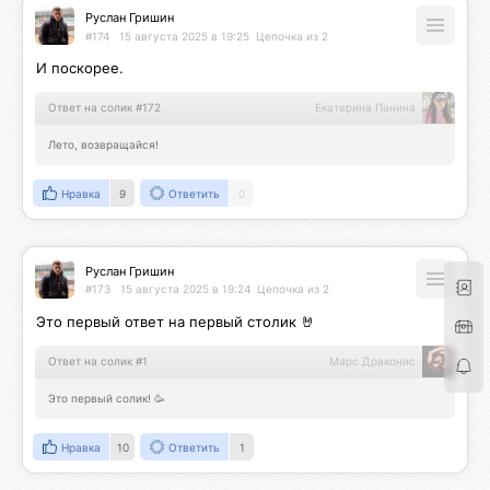
Руслан Гришин
#174
15 августа 2025 в 19:25
Цепочка из 2
И поскорее.
Ответ на солик #172
Екатерина Панина
Лето, возвращайся!
Нравка
9
Ответить
0
Руслан Гришин
#173
15 августа 2025 в 19:24
Цепочка из 2
Это первый ответ на первый столик 🤘
Ответ на солик #1
Марс Драконис
Это первый солик! 🥳
Нравка
10
Ответить
1