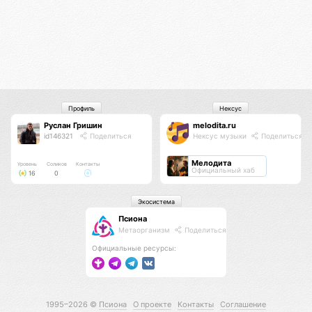
Профиль
Нексус
Руслан Гришин
melodita.ru
id146321
Поделиться
Нексус музыки
Поделиться
Мелодита
Уровень
Соликов
Контакты
Официальный хаб
16
0
Экосистема
Псиона
Метаорганизм
Поделиться
Официальные ресурсы:
1995–2026 ©
Псиона
О проекте
Контакты
Соглашение