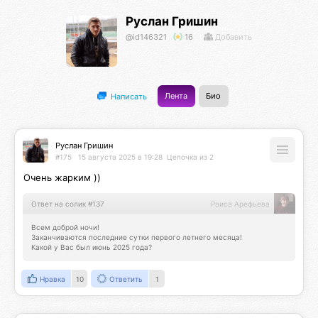
Руслан Гришин
@id146321
16
Добавить
Лента
Био
Написать
Руслан Гришин
#175
15 августа 2025 в 19:28
Цепочка из 2
Очень жарким ))
Ответ на солик #137
Раиса Арефьева
Всем доброй ночи!

Заканчиваются последние сутки первого летнего месяца! 

Какой у Вас был июнь 2025 года?
Нравка
10
Ответить
1