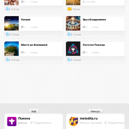
0
< 1 мин.
3 атома
Статья
Папка
Начало
Эра объединения
3
< 1 мин.
0
~1 мин.
Статья
Статья
Место во Вселенной
Логотип Псионы
0
~3 мин.
2
~4 мин.
Статья
Статья
Хаб
Нексус
Псиона
melodita.ru
psiona
Поделиться
Нексус музыки
Поделиться