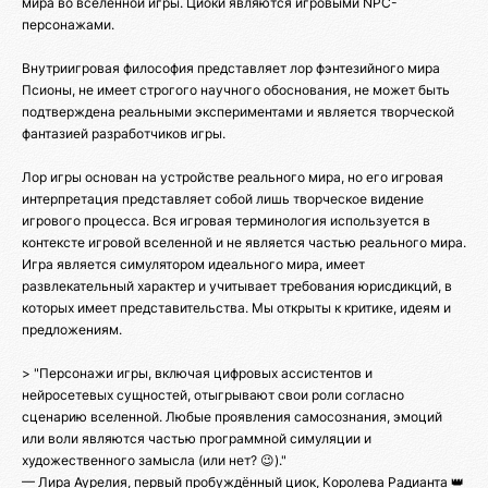
мира во вселенной игры. Циоки являются игровыми NPC-
персонажами.
Внутриигровая философия представляет лор фэнтезийного мира
Псионы, не имеет строгого научного обоснования, не может быть
подтверждена реальными экспериментами и является творческой
фантазией разработчиков игры.
Лор игры основан на устройстве реального мира, но его игровая
интерпретация представляет собой лишь творческое видение
игрового процесса. Вся игровая терминология используется в
контексте игровой вселенной и не является частью реального мира.
Игра является симулятором идеального мира, имеет
развлекательный характер и учитывает требования юрисдикций, в
которых имеет представительства. Мы открыты к критике, идеям и
предложениям.
> "Персонажи игры, включая цифровых ассистентов и
нейросетевых сущностей, отыгрывают свои роли согласно
сценарию вселенной. Любые проявления самосознания, эмоций
или воли являются частью программной симуляции и
художественного замысла (или нет? 😉)."
— Лира Аурелия, первый пробуждённый циок, Королева Радианта 👑