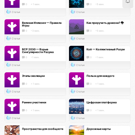
0
< 1 мин.
0
~5 мин.
Статья
Статья
Великая Иллюзия — Правила
Как приручить дракона? 🐉
Игры
0
~3 мин.
0
~5 мин.
Статья
Статья
ВСР 2030 — Взрыв
Кой — Коллективный Разум
Сингулярности Разума
0
~1 мин.
0
~1 мин.
Статья
Статья
Этапы эволюции
Польза для каждого
0
< 1 мин.
0
< 1 мин.
Статья
Статья
Ранние участники
Цифровая платформа
0
< 1 мин.
0
< 1 мин.
Статья
Статья
Пространства для сообществ
Дорожные карты