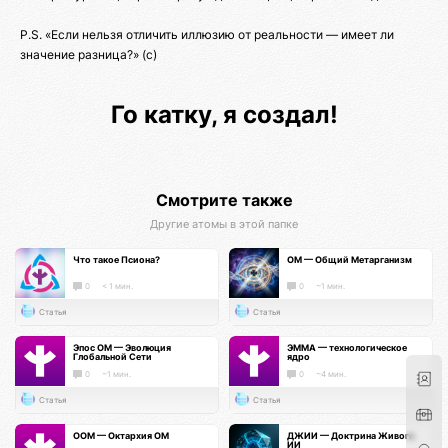
P.S. «Если нельзя отличить иллюзию от реальности — имеет ли
значение разница?» (c)
Го катку, я создал!
Смотрите также
Другие атомы в этой папке
Что такое Псиона?
ОМ — Общий Метарганизм
0
< 1 мин.
0
~1 мин.
Статья
Статья
Эпос ОМ — Эволюция
ЭММА — технологическое
Глобальной Сети
ядро
0
~1 мин.
0
~4 мин.
Статья
Статья
ООМ — Октархия ОМ
ДЖИИ — Доктрина Живого
ИИ