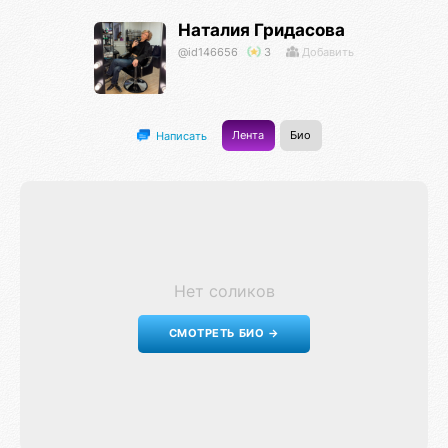
Наталия Гридасова
@id146656
3
Добавить
Лента
Био
Написать
Нет соликов
СМОТРЕТЬ БИО →