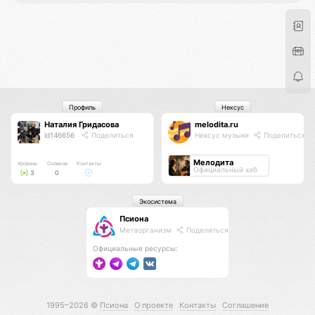
Профиль
Нексус
Наталия Гридасова
melodita.ru
id146656
Поделиться
Нексус музыки
Поделиться
Мелодита
Уровень
Соликов
Контакты
Официальный хаб
3
0
Экосистема
Псиона
Метаорганизм
Поделиться
Официальные ресурсы:
1995–2026 ©
Псиона
О проекте
Контакты
Соглашение