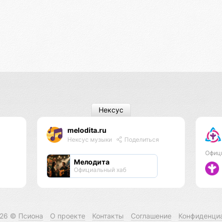
Нексус
melodita.ru
Нексус музыки
Поделиться
Офиц
Мелодита
Официальный хаб
026 ©
Псиона
О проекте
Контакты
Соглашение
Конфиденци