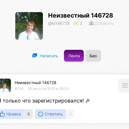
Неизвестный 146728
@id146728
2
Добавить
Лента
Био
Написать
Неизвестный 146728
#234
28 августа 2025 в 08:33
Я только что зарегистрировался! 🎉
Нравка
8
Ответить
0