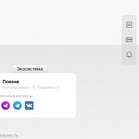
Экосистема
Псиона
Метаорганизм
Поделиться
иальные ресурсы:
альность