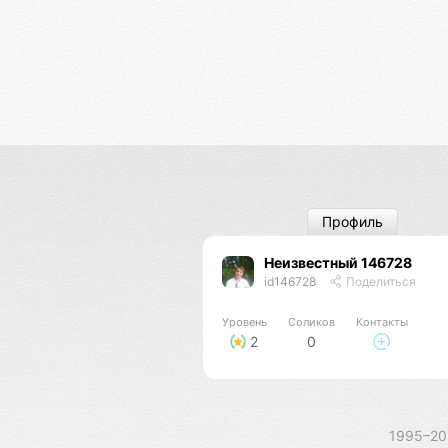
Профиль
Неизвестный 146728
id146728
Поделиться
Уровень
Соликов
Контакты
2
0
1995–2