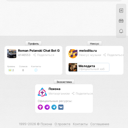
Профиль
Нексус
Roman Polanski Chat Bot GPT GXII
melodita.ru
id146553
Поделиться
Нексус музыки
Поделиться
Мелодита
Уровень
Соликов
Контакты
Официальный хаб
2
0
Экосистема
Псиона
Метаорганизм
Поделиться
Официальные ресурсы:
1995–2026 ©
Псиона
О проекте
Контакты
Соглашение