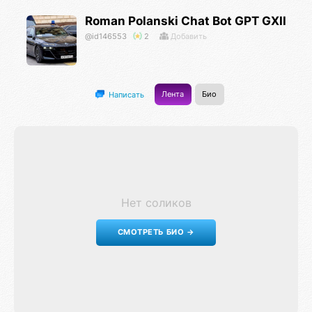
Roman Polanski Chat Bot GPT GXII
@id146553
2
Добавить
Лента
Био
Написать
Нет соликов
СМОТРЕТЬ БИО →