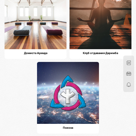
Домиста Аренда
Клуб отдавания Даримба
Псиона