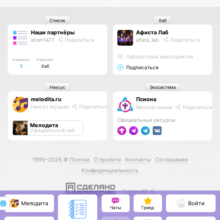
Список
Хаб
Наши партнёры
Афиста Лаб
atom1477
Поделиться
afista_lab
Поделиться
Лаборатория мероприятий
Элементы
Управляет
3
Хаб
Подписаться
Нексус
Экосистема
melodita.ru
Псиона
Нексус музыки
Поделиться
Метаорганизм
Поделиться
Официальные ресурсы:
Мелодита
Официальный хаб
1995–2026 ©
Псиона
О проекте
Контакты
Соглашение
Конфиденциальность
С нами КО 🕉️
Мелодита
Войти
Чаты
Гринд