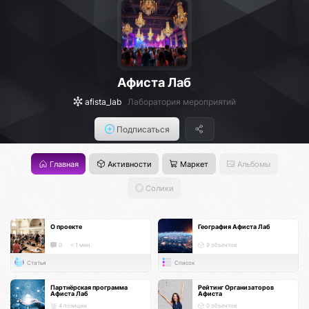
Афиста Лаб
afista_lab
Лаборатория мероприятий
Подписаться
Главная
Активности
Маркет
Альбомы
Солики
О проекте
География Афиста Лаб
0
< 1 мин.
9 объектов
Статья
Список
Партнёрская программа
Рейтинг Организаторов
Афиста Лаб
Афиста
4 позиции
0 объектов