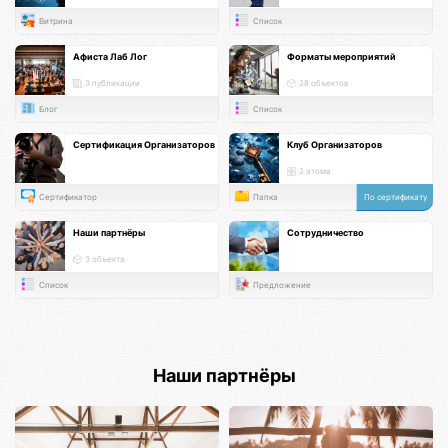
Витрина
Список
Афиста Лаб Лог
Форматы мероприятий
3 публикации
28 объектов
Блог
Список
Сертификация Организаторов
Клуб Организаторов
2 атома
Сертификатор
Папка
По сертификату
Наши партнёры
Сотрудничество
3 объекта
Список
Предложение
Наши партнёры