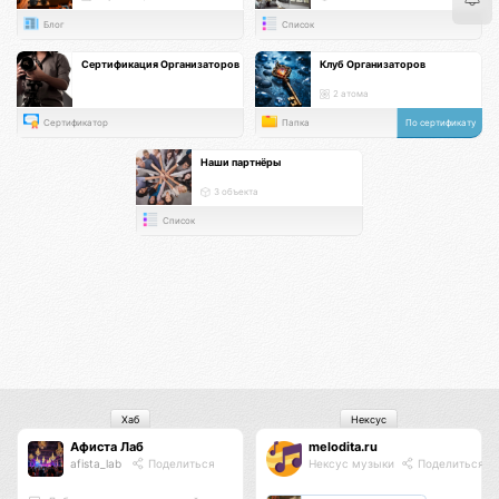
Блог
Список
Сертификация Организаторов
Клуб Организаторов
2 атома
Сертификатор
Папка
По сертификату
Наши партнёры
3 объекта
Список
Хаб
Нексус
Афиста Лаб
melodita.ru
afista_lab
Поделиться
Нексус музыки
Поделиться