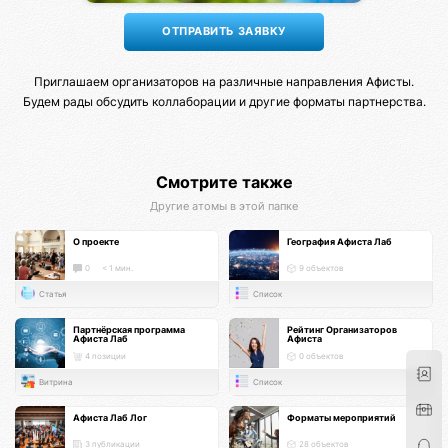
Приглашаем организаторов на различные направления Афисты.
Будем рады обсудить коллаборации и другие форматы партнерства.
Смотрите также
Другие атомы в этой папке
О проекте
География Афиста Лаб
0
< 1 мин.
9 объектов
Статья
Список
Партнёрская программа
Рейтинг Организаторов
Афиста Лаб
Афиста
4 позиции
0 объектов
Витрина
Список
Афиста Лаб Лог
Форматы мероприятий
3 публикации
28 объектов