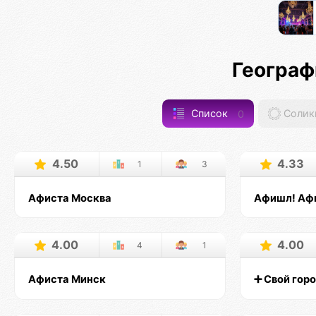
Географ
Список
0
Солик
4.50
4.33
1
3
Афиста Москва
Афишл! Аф
4.00
4.00
4
1
Афиста Минск
➕ Свой гор