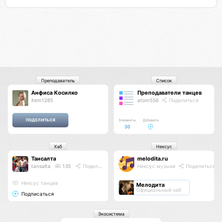
Преподаватель
Список
Анфиса Косилко
Преподаватели танцев
item1285
atom556
Поделиться
Элементы
Добавить
30
Хаб
Нексус
Тансалта
melodita.ru
tansalta
135
Поделиться
Нексус музыки
Поделиться
Нексус танцев
Мелодита
Официальный хаб
Подписаться
Экосистема