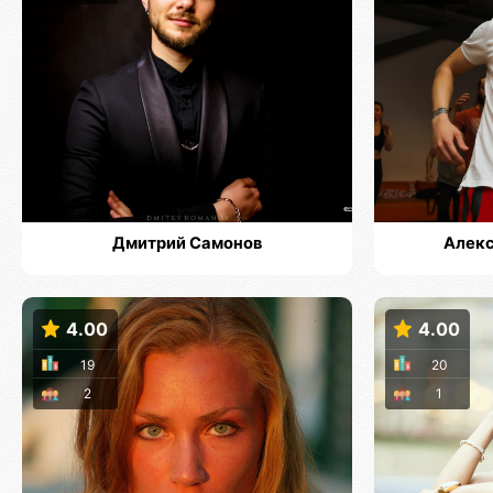
Дмитрий Самонов
Алек
4.00
4.00
19
20
2
1