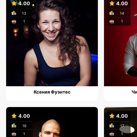
4.00
4.00
13
14
1
1
Ксения Фуэнтес
Чи
4.00
4.00
16
17
1
1