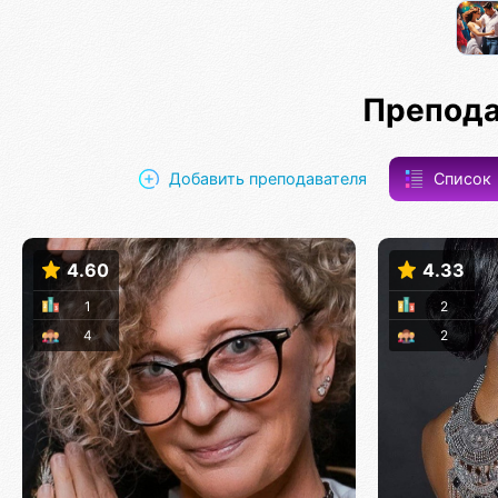
Препода
Добавить преподавателя
Список
4.60
4.33
1
2
4
2