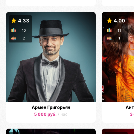
4.33
4.00
10
11
2
1
Армен Григорьян
Ант
5 000 руб.
/ час
3