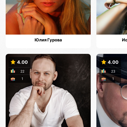
Юлия Гурова
Ио
4.00
4.00
22
23
1
1