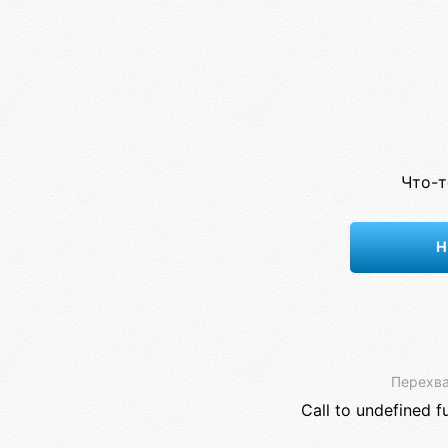
Что-т
Н
Перехва
Call to undefined f