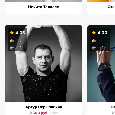
Никита Таскаев
Ста
4.33
4.33
7
8
2
2
Артур Скрыпников
Се
2 500 руб.
/ час
2