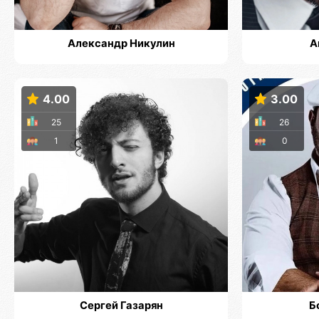
Александр Никулин
А
4.00
3.00
25
26
1
0
Сергей Газарян
Б