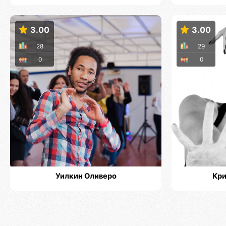
3.00
3.00
28
29
0
0
Уилкин Оливеро
Кри