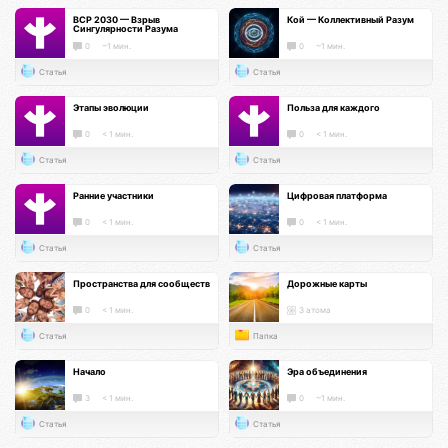
ВСР 2030 — Взрыв
Кой — Коллективный Разум
Сингулярности Разума
0
~1 мин.
0
~1 мин.
Статья
Статья
Этапы эволюции
Польза для каждого
0
< 1 мин.
0
< 1 мин.
Статья
Статья
Ранние участники
Цифровая платформа
0
< 1 мин.
0
< 1 мин.
Статья
Статья
Пространства для сообществ
Дорожные карты
0
< 1 мин.
3 атома
Статья
Папка
Начало
Эра объединения
3
< 1 мин.
0
~1 мин.
Статья
Статья