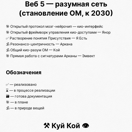
Веб 5 — разумная сеть
(становление ОМ, к 2030)
🎯 Открытый протокол мозг-нейрочип — кио-интерфейс
🎯 Открытый фреймворк управления кио-доступами — Янор
✅ Растворение понятия Присутствия — Я Есть
🕉️ Резонансо-центричность — Аркана
🕉️ Общий кио-разум ОМ — Кой
🎯 Прямая работа с сигнатурами Арканы — Эмвект
Обозначения
✅ — реализовано
⌛ — в процессе реализации
🗃️ — готова документация
🎯 — в плане
🕉️ — в природе вещей
⚒️ Куй Кой 👁️