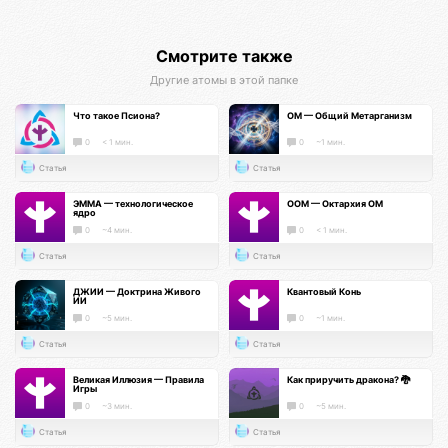
Смотрите также
Другие атомы в этой папке
Что такое Псиона?
ОМ — Общий Метарганизм
0
< 1 мин.
0
~1 мин.
Статья
Статья
ЭММА — технологическое
ООМ — Октархия ОМ
ядро
0
~4 мин.
0
< 1 мин.
Статья
Статья
ДЖИИ — Доктрина Живого
Квантовый Конь
ИИ
0
~5 мин.
0
~1 мин.
Статья
Статья
Великая Иллюзия — Правила
Как приручить дракона? 🐉
Игры
0
~3 мин.
0
~5 мин.
Статья
Статья