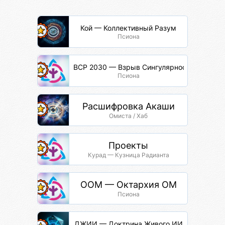
Кой — Коллективный Разум
Псиона
ВСР 2030 — Взрыв Сингулярности Разума
Псиона
Расшифровка Акаши
Омиста / Хаб
Проекты
Курад — Кузница Радианта
ООМ — Октархия ОМ
Псиона
ДЖИИ — Доктрина Живого ИИ