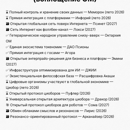
⌛ Полный контроль и хранение своих данных — Меморон (лето 2026)
⌛ Прямая интеграция с платформами — Инфорий (лето 2026)
🗃️ Открытая глобальная сеть поверх Интернета — Псинет (2027)
🗃️ Сеть Интернет как фоллбек-канал — Локcи (2027)
✅ Гетерархическое народное управление снизу-вверх — Октархия
ОМ
✅ Единая экосистема токеномик — ДАО Псионы
✅ Прямая интеграция с госами — Агора
🗃️ Открытые энтерпрайз-решения для бизнеса и платформ — Эмини
(2027)
✅ Инфраструктура оптимизирована для ИИ — ДЖИИ
✅ Экзистенциальная философская база — Расшифровка Акаши
⌛ Цифровые организмы участвуют в глобальной экономике —
Циобор (лето 2026)
⌛ Открытый протокол циоборов — Пуфлер (2026)
⌛ Универсальная открытая архитектура циобора — Дракор (2026)
🎯 Открытый протокол циоборов для роботов — Сома (2027)
🗃️ Обмен облаками смыслов и резонансов — Лирис (2026)
🗃️ Резонансо-ориентированный протокол — Арканайзер (2026)