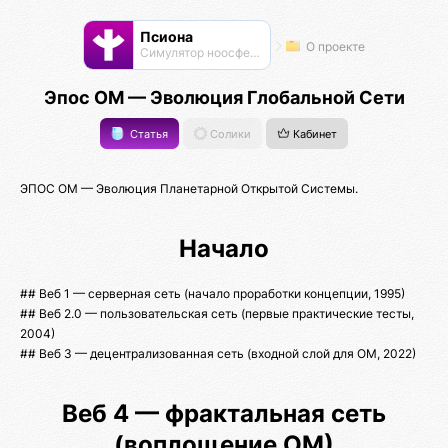
Псиона
О проекте
Cимулятор ноосферы
Эпос ОМ — Эволюция Глобальной Сети
Статья
Солики
Кабинет
ЭПОС ОМ — Эволюция Планетарной Открытой Системы.
Начало
## Веб 1 — серверная сеть (начало проработки концепции, 1995)
## Веб 2.0 — пользовательская сеть (первые практические тесты,
2004)
## Веб 3 — децентрализованная сеть (входной слой для ОМ, 2022)
Веб 4 — фрактальная сеть
(воплощение ОМ)