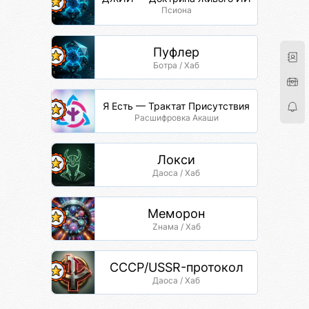
Псиона
Пуфлер
Ботра / Хаб
Я Есть — Трактат Присутствия
Расшифровка Акаши
Локси
Даоса / Хаб
Меморон
Zнама / Хаб
СССР/USSR-протокол
Даоса / Хаб