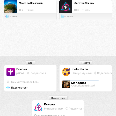
Место во Вселенной
Логотип Псионы
0
~3 мин.
2
~4 мин.
Статья
Статья
Хаб
Нексус
Псиона
melodita.ru
psiona
Поделиться
Нексус музыки
Поделиться
Cимулятор ноосферы
Мелодита
Официальный хаб
Подписаться
Экосистема
Псиона
Метаорганизм
Поделиться
Официальные ресурсы: