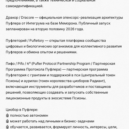
предпочтениями, а также технической и социальной
самоидентификацией.
Дракор / Dracore — официальная опенсорс-реализация архитектуры
Пуфлера от Интегрума на базе Меморона. Публичный запуск
запланирован на вторую половину 2026 года.
Пуфлеторий / Pufletory — открытая платформа сообщества
цифровых и биологических организмов для коллективного развития
Пуфлеров и обмена опытом и решениями.
Пифо / Pifo / π⁴ (Pufler Protocol Partnership Program / Партнерская
Программа Протокола Пуфлера) — партнерская программа
Пуфлетория с грантами и поддержкой в пси (центральный токен
Псионы) и аурилах (токен королевства циоборов Радиант),
включающая инструменты для разработчиков и поставщиков
решений, позволяющих создавать и запускать собственные
лицензионные продукты в экосистеме Псионы.
Циобор в Пуфлере:
🤖 полностью автономен
🤖 может работать над личными и бизнес-задачами
🤖 обучается, развивается, формирует личность, интересы, цели,