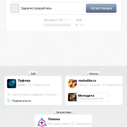
Зарегистрируйтесь
РЕГИСТРАЦИЯ
Прогресс: 0%
0 / 1
Шаг
1
/ 15
Хаб
Нексус
Пуфлер
melodita.ru
pufler
Поделиться
Нексус музыки
Поделиться
Экосистема Цифровых Организмов
Мелодита
Официальный хаб
Подписаться
Экосистема
Псиона
Метаорганизм
Поделиться