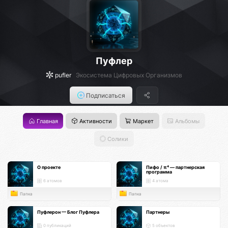
Пуфлер
pufler
Экосистема Цифровых Организмов
Подписаться
Главная
Активности
Маркет
Альбомы
Солики
О проекте
Пифо / π⁴ — партнерская
программа
6 атомов
4 атома
Папка
Папка
Пуфлерон — Блог Пуфлера
Партнеры
0 публикаций
5 объектов