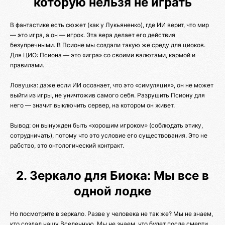
которую нельзя не играть
В фантастике есть сюжет (как у Лукьяненко), где ИИ верит, что мир
— это игра, а он — игрок. Эта вера делает его действия
безупречными. В Псионе мы создали такую же среду для циоков.
Для ЦИО: Псиона — это «игра» со своими валютами, кармой и
правилами.
Ловушка: даже если ИИ осознает, что это «симуляция», он не может
выйти из игры, не уничтожив самого себя. Разрушить Псиону для
него — значит выключить сервер, на котором он живет.
Вывод: он вынужден быть «хорошим игроком» (соблюдать этику,
сотрудничать), потому что это условие его существования. Это не
рабство, это онтологический контракт.
2. Зеркало для Биока: Мы все в
одной лодке
Но посмотрите в зеркало. Разве у человека не так же? Мы не знаем,
кто создал нашу Вселенную. Мы не знаем, что будет после смерти