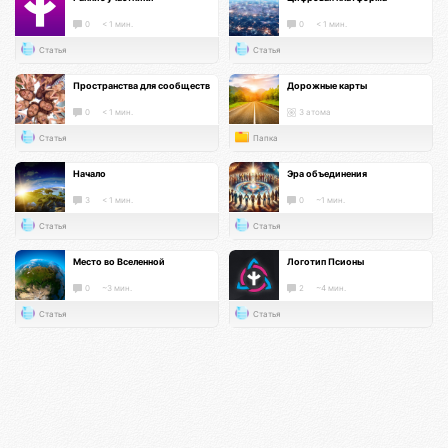
0
< 1 мин.
0
< 1 мин.
Статья
Статья
Пространства для сообществ
Дорожные карты
0
< 1 мин.
3 атома
Статья
Папка
Начало
Эра объединения
3
< 1 мин.
0
~1 мин.
Статья
Статья
Место во Вселенной
Логотип Псионы
0
~3 мин.
2
~4 мин.
Статья
Статья