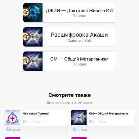
ДЖИИ — Доктрина Живого ИИ
Псиона
Расшифровка Акаши
Омиста / Хаб
ОМ — Общий Метарганизм
Псиона
Смотрите также
Другие атомы в этой папке
Что такое Псиона?
ОМ — Общий Метарганизм
0
< 1 мин.
0
~1 мин.
Статья
Статья