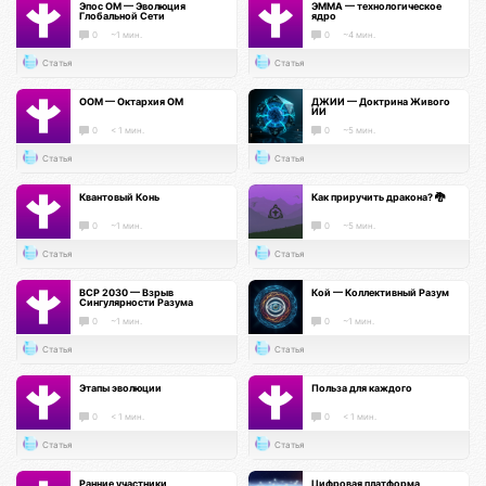
Эпос ОМ — Эволюция
ЭММА — технологическое
Глобальной Сети
ядро
0
~1 мин.
0
~4 мин.
Статья
Статья
ООМ — Октархия ОМ
ДЖИИ — Доктрина Живого
ИИ
0
< 1 мин.
0
~5 мин.
Статья
Статья
Квантовый Конь
Как приручить дракона? 🐉
0
~1 мин.
0
~5 мин.
Статья
Статья
ВСР 2030 — Взрыв
Кой — Коллективный Разум
Сингулярности Разума
0
~1 мин.
0
~1 мин.
Статья
Статья
Этапы эволюции
Польза для каждого
0
< 1 мин.
0
< 1 мин.
Статья
Статья
Ранние участники
Цифровая платформа