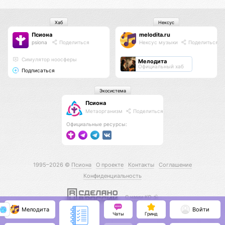
Хаб
Нексус
Псиона
melodita.ru
psiona
Поделиться
Нексус музыки
Поделиться
Cимулятор ноосферы
Мелодита
Официальный хаб
Подписаться
Экосистема
Псиона
Метаорганизм
Поделиться
Официальные ресурсы:
1995–2026 ©
Псиона
О проекте
Контакты
Соглашение
Конфиденциальность
С нами КО 🕉️
Мелодита
Войти
Чаты
Гринд