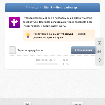
Путевод
•
Шаг 1
—
Быстрый старт
Путевод познакомит вас с платформой и поможет быстро
разобраться. Пройдите регистрацию через телеграм-бота,
чтобы перейти к следующему шагу.
Регистрация занимает
10 секунд
— никаких
данных вводить не нужно.
Зарегистрируйтесь
РЕГИСТРАЦИЯ
Прогресс: 0%
0 / 1
Шаг
1
/ 15
Хаб
Нексус