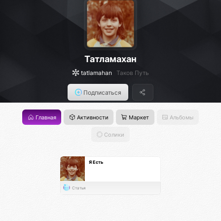
Татламахан
tatlamahan
Таков Путь
Подписаться
Главная
Активности
Маркет
Альбомы
Солики
Я Есть
Статья