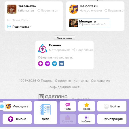
Татламахан
melodita.ru
tatlamahan
Поделиться
Нексус музыки
Поделиться
Таков Путь
Мелодита
Официальный хаб
Подписаться
Экосистема
Псиона
Метаорганизм
Поделиться
Официальные ресурсы:
1995–2026 ©
Псиона
О проекте
Контакты
Соглашение
Конфиденциальность
С нами КО 🕉️
Мелодита
Войти
Чаты
Гринд
Псиона
Регистрация
Дела
Кошелёк
Кабинет