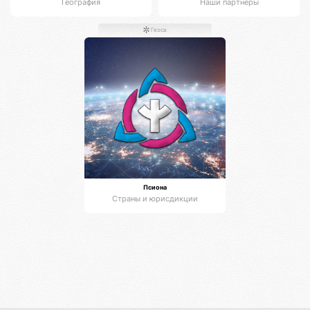
География
Наши партнёры
Геоса
Псиона
Страны и юрисдикции