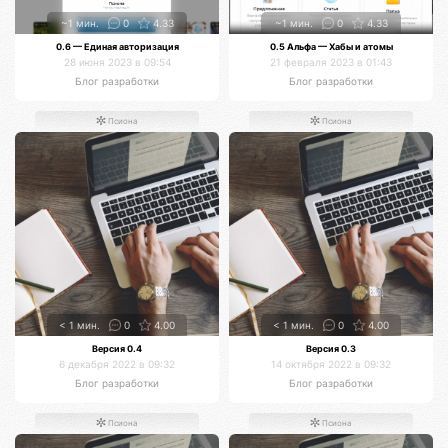
~1 мин.
0
4.33
~1 мин.
0
4.33
0.6 — Единая авторизация
0.5 Альфа — Хабы и атомы
28 июня 2023 в 09:54
21 февраля 2023 в 01:43
Блог разработки
Блог разработки
Псиона
Псиона
< 1 мин.
0
4.00
< 1 мин.
0
4.00
Версия 0.4
Версия 0.3
6 декабря 2022 в 09:32
14 октября 2022 в 09:32
Блог разработки
Блог разработки
Псиона
Псиона