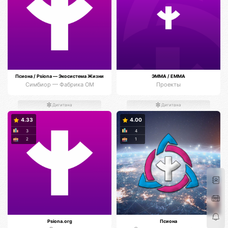
Псиона / Psiona — Экосистема Жизни
ЭММА / EMMA
Симбиор — Фабрика ОМ
Проекты
Дигитана
Дигитана
4.33
4.00
3
4
2
1
Psiona.org
Псиона