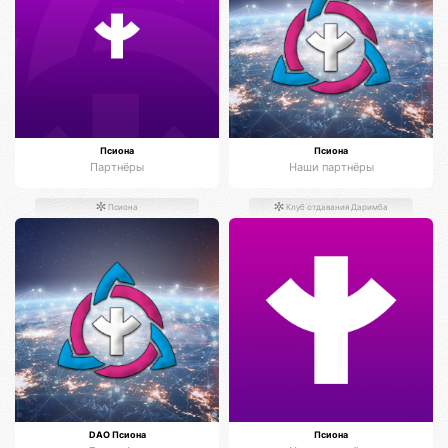
Псиона
Псиона
Партнёры
Наши партнёры
Псиона
Клуб отдавания Даримба
DAO Псиона
Псиона