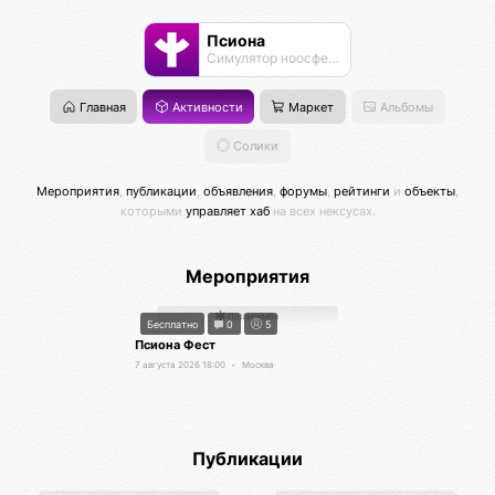
Псиона
Cимулятор ноосферы
Главная
Активности
Маркет
Альбомы
Солики
Мероприятия
,
публикации
,
объявления
,
форумы
,
рейтинги
и
объекты
,
которыми
управляет хаб
на всех нексусах.
Мероприятия
Подаримба
Бесплатно
0
5
Псиона Фест
7 августа 2026 18:00
•
Москва
Публикации