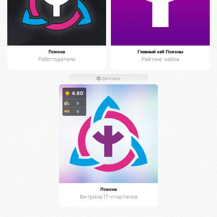
Псиона
Главный хаб Псионы
Работодатели
Рейтинг хабов
Дигитана
4.80
9
9
Псиона
Витрина IT-стартапов