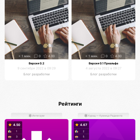
< 1 мин.
0
4.00
< 1 мин.
0
4.00
Версия 0.2
Версия 0.1 Преальфа
9 сентября 2022 в 09:29
4 августа 2022 в 09:27
Блог разработки
Блог разработки
Рейтинги
Интегрум
Курад — Кузница Радианта
4.50
4.67
1
2
3
5