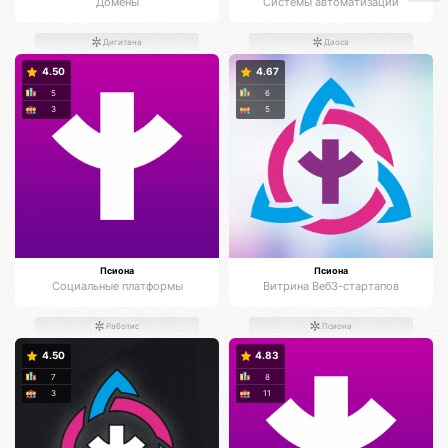
Домены
Системы автоматизации
Дигитана
Даоса
4.50
4.67
5
6
3
5
Псиона
Псиона
Социальные платформы
Витрина Веб3-стартапов
Работис
Псиона
4.50
4.83
7
8
3
11