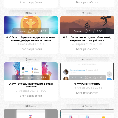
Блог разработки
Блог разработки
Псиона
Псиона
~8 мин.
0
4.33
~5 мин.
0
4.33
0.10 Бета — Агрегаторы, гринд-система,
0.9 — Справочники, доски объявлений,
монеты, реферальная программа
витрины, логотип, рейтинги
1 июля 2024 в 13:03
26 апреля 2024 в 01:04
Блог разработки
Блог разработки
Псиона
Псиона
~3 мин.
0
4.33
< 1 мин.
0
4.33
0.8 — Телеграм-приложение и новая
0.7 — Развитие чатов
навигация
1 октября 2023 в 20:55
21 января 2024 в 15:09
Блог разработки
Блог разработки
Псиона
Псиона