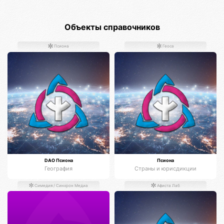
Объекты справочников
Псиона
Геоса
DAO Псиона
Псиона
География
Страны и юрисдикции
Симедия / Синхрон Медиа
Афиста Лаб