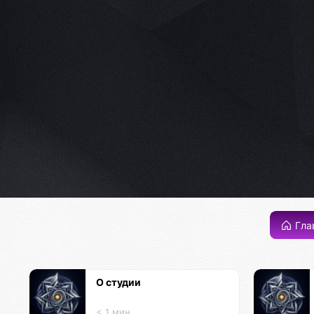
Гла
О студии
< 1 мин.