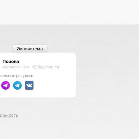
Экосистема
Псиона
Метаорганизм
Поделиться
иальные ресурсы:
альность