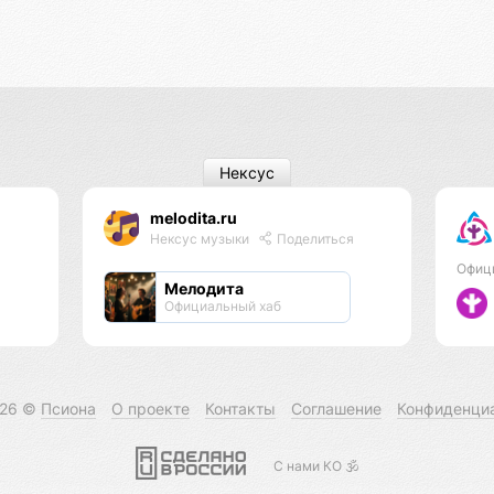
Нексус
melodita.ru
Нексус музыки
Поделиться
Офиц
Мелодита
Официальный хаб
026 ©
Псиона
О проекте
Контакты
Соглашение
Конфиденци
С нами КО 🕉️