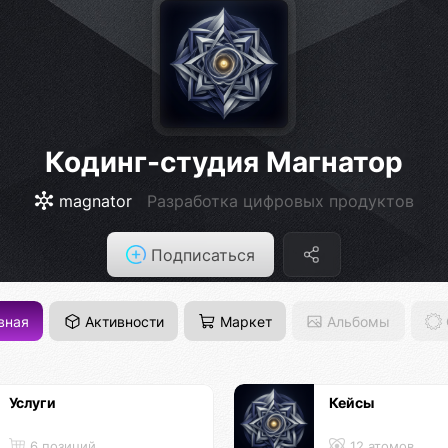
Кодинг-студия Магнатор
magnator
Разработка цифровых продуктов
Подписаться
вная
Активности
Маркет
Альбомы
Услуги
Кейсы
6 позиций
12 атомов