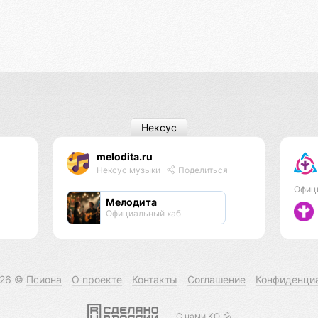
Нексус
melodita.ru
Нексус музыки
Поделиться
Офиц
Мелодита
Официальный хаб
026 ©
Псиона
О проекте
Контакты
Соглашение
Конфиденци
С нами КО 🕉️