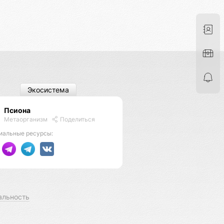
Экосистема
Псиона
Метаорганизм
Поделиться
иальные ресурсы:
альность