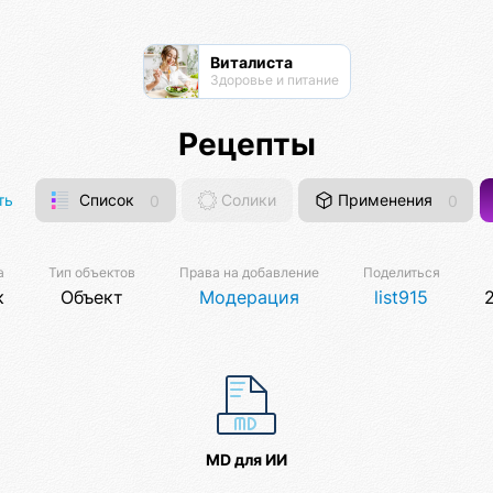
Виталиста
Здоровье и питание
Рецепты
ть
Список
0
Солики
Применения
0
а
Тип объектов
Права на добавление
Поделиться
к
Объект
Модерация
list915
MD для ИИ