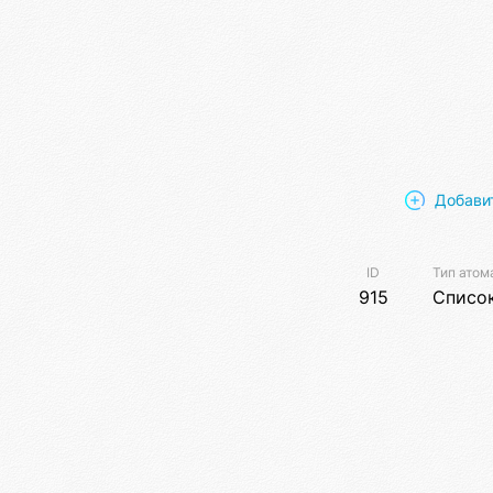
Добави
ID
Тип атом
915
Списо