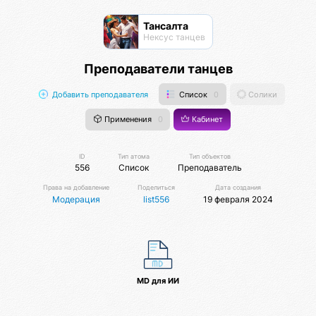
Тансалта
Нексус танцев
Преподаватели танцев
Добавить преподавателя
Список
0
Солики
Применения
0
Кабинет
ID
Тип атома
Тип объектов
556
Список
Преподаватель
Права на добавление
Поделиться
Дата создания
Модерация
list556
19 февраля 2024
MD для ИИ