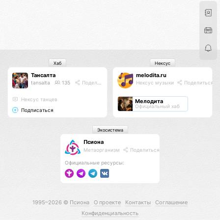
Хаб
Нексус
Тансалта
melodita.ru
tansalta
135
Поделиться
Нексус музыки
Поделиться
Нексус танцев
Мелодита
Официальный хаб
Подписаться
Экосистема
Псиона
Метаорганизм
Поделиться
Официальные ресурсы:
1995–2026 ©
Псиона
О проекте
Контакты
Соглашение
Конфиденциальность