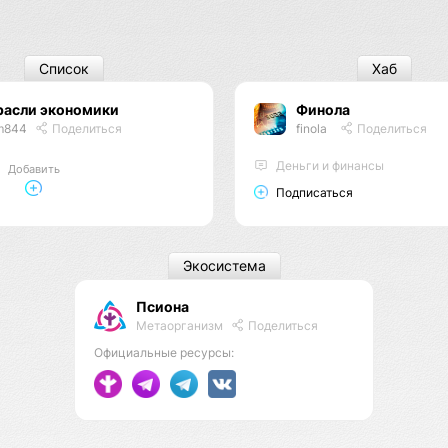
Список
Хаб
расли экономики
Финола
m844
Поделиться
finola
Поделиться
Деньги и финансы
Добавить
Подписаться
Экосистема
Псиона
Метаорганизм
Поделиться
Официальные ресурсы: