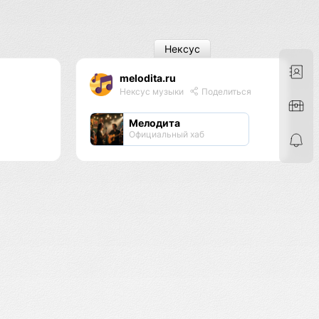
Нексус
melodita.ru
Нексус музыки
Поделиться
Мелодита
Официальный хаб