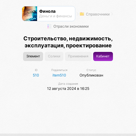
Финола
Справочники
Деньги и финансы
Отрасли экономики
Строительство, недвижимость,
эксплуатация, проектирование
Элемент
Солики
Применения
Кабинет
ID
Поделиться
Статус
510
item510
Опубликован
Дата создания
12 августа 2024 в 16:25