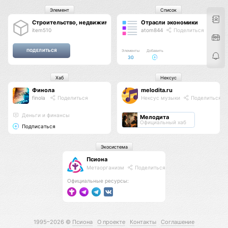
Элемент
Список
Строительство, недвижимость, эксплуатация, проектирование
Отрасли экономики
item510
atom844
Поделиться
Элементы
Добавить
30
Хаб
Нексус
Финола
melodita.ru
finola
Поделиться
Нексус музыки
Поделиться
Деньги и финансы
Мелодита
Официальный хаб
Подписаться
Экосистема
Псиона
Метаорганизм
Поделиться
Официальные ресурсы:
1995–2026 ©
Псиона
О проекте
Контакты
Соглашение