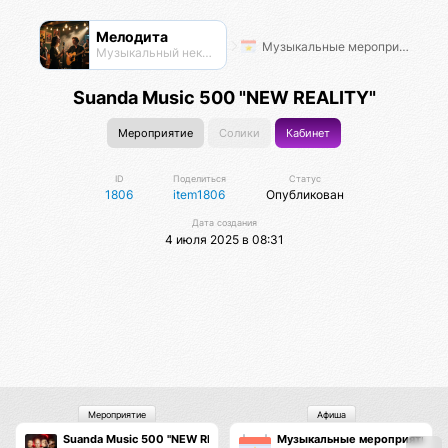
Мелодита
Музыкальные мероприятия
Музыкальный нексус
Suanda Music 500 "NEW REALITY"
Мероприятие
Солики
Кабинет
ID
Поделиться
Статус
1806
item1806
Опубликован
Дата создания
4 июля 2025 в 08:31
Мероприятие
Афиша
Suanda Music 500 "NEW REALITY"
Музыкальные мероприятия