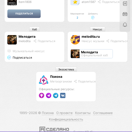
item1806
atom1587
Поделиться
Мероприятия
Добавить
2
Хаб
Нексус
Мелодита
melodita.ru
melodita
Поделиться
Нексус музыки
Поделиться
Музыкальный нексус
Мелодита
Официальный хаб
Подписаться
Экосистема
Псиона
Метаорганизм
Поделиться
Официальные ресурсы:
1995–2026 ©
Псиона
О проекте
Контакты
Соглашение
Конфиденциальность
С нами КО 🕉️