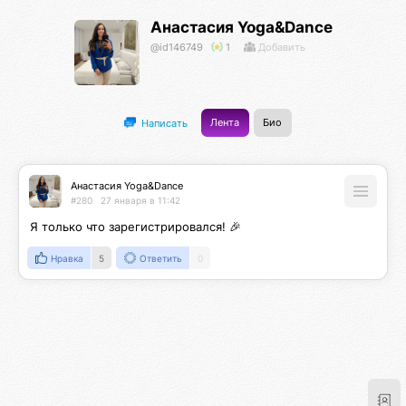
Анастасия Yoga&Dance
@id146749
1
Добавить
Лента
Био
Написать
Анастасия Yoga&Dance
#280
27 января в 11:42
Я только что зарегистрировался! 🎉
Нравка
5
Ответить
0