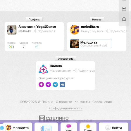
Профиль
Нексус
Анастасия Yoga&Dance
melodita.ru
id146749
Поделиться
Нексус музыки
Поделиться
Мелодита
Уровень
Соликов
Контакты
Официальный хаб
1
0
Экосистема
Псиона
Метаорганизм
Поделиться
Официальные ресурсы:
1995–2026 ©
Псиона
О проекте
Контакты
Соглашение
Конфиденциальность
С нами КО 🕉️
Мелодита
Войти
Чаты
Гринд