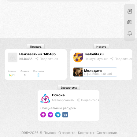
Профиль
Нексус
Неизвестный 146485
melodita.ru
id146485
Поделиться
Нексус музыки
Поделиться
Мелодита
Уровень
Соликов
Контакты
Официальный хаб
1
0
Экосистема
Псиона
Метаорганизм
Поделиться
Официальные ресурсы:
1995–2026 ©
Псиона
О проекте
Контакты
Соглашение