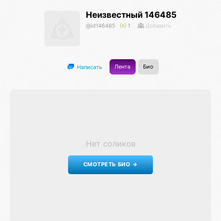
Неизвестный 146485
@id146485
1
Добавить
Лента
Био
Написать
Нет соликов
СМОТРЕТЬ БИО →