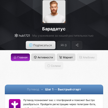
Барадатус
hub1721
Мы ухаживаем за нашей ростительностью
Подписаться
0
Главная
Активности
Маркет
Альбомы
Солики
Путевод
•
Шаг 1
—
Быстрый старт
Путевод познакомит вас с платформой и поможет быстро
разобраться. Пройдите регистрацию через телеграм-бота,