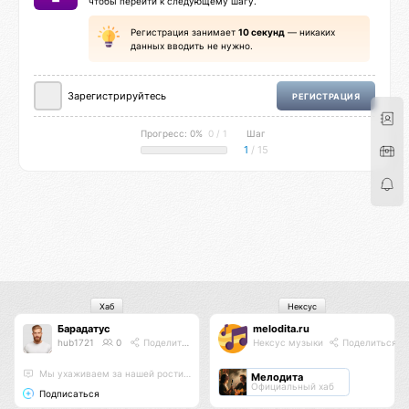
чтобы перейти к следующему шагу.
Регистрация занимает
10 секунд
— никаких
данных вводить не нужно.
Зарегистрируйтесь
РЕГИСТРАЦИЯ
Прогресс: 0%
0 / 1
Шаг
1
/ 15
Хаб
Нексус
Барадатус
melodita.ru
hub1721
0
Поделиться
Нексус музыки
Поделиться
Мы ухаживаем за нашей ростительностью
Мелодита
Официальный хаб
Подписаться