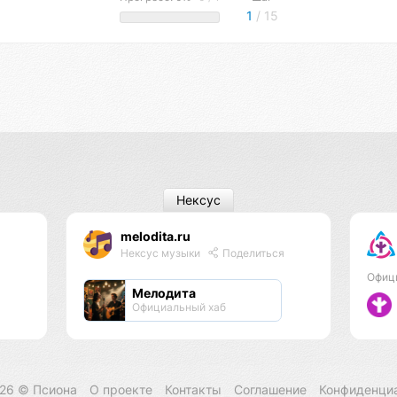
1
/ 15
Нексус
melodita.ru
Нексус музыки
Поделиться
Офиц
Мелодита
Официальный хаб
026 ©
Псиона
О проекте
Контакты
Соглашение
Конфиденци