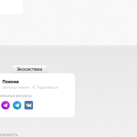
Экосистема
Псиона
Метаорганизм
Поделиться
иальные ресурсы:
альность