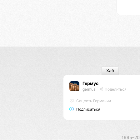
Хаб
Гермус
germus
Поделиться
Соцсеть Германии
Подписаться
1995–2