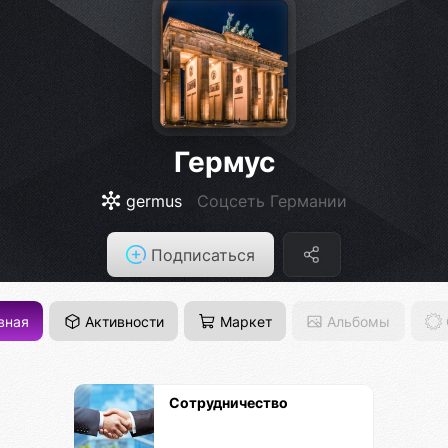
Гермус
germus
Соцсеть Германии
Подписаться
вная
Активности
Маркет
Альбомы
Сотрудничество