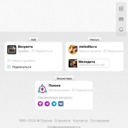
Хаб
Нексус
Визуалта
melodita.ru
visualta
Поделиться
Нексус музыки
Поделиться
Нексус дизайна
Мелодита
Официальный хаб
Подписаться
Экосистема
Псиона
Метаорганизм
Поделиться
Официальные ресурсы:
1995–2026 ©
Псиона
О проекте
Контакты
Соглашение
Конфиденциальность