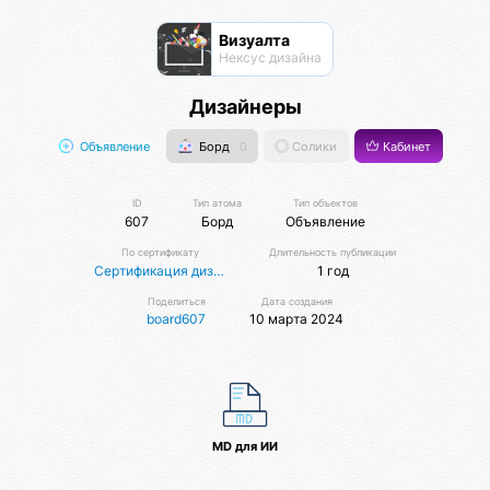
Визуалта
Нексус дизайна
Дизайнеры
Объявление
Борд
0
Солики
Кабинет
ID
Тип атома
Тип объектов
607
Борд
Объявление
По сертификату
Длительность публикации
Сертификация дизайнеров
1 год
Поделиться
Дата создания
board607
10 марта 2024
MD для ИИ