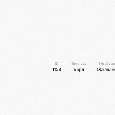
ID
Тип атома
Тип объек
1158
Борд
Объявле