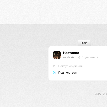
Хаб
Наставис
nastavis
Поделиться
Нексус обучения
Подписаться
1995–2