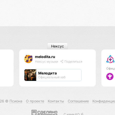
Нексус
melodita.ru
Нексус музыки
Поделиться
Офиц
Мелодита
Официальный хаб
026 ©
Псиона
О проекте
Контакты
Соглашение
Конфиденци
С нами КО 🕉️