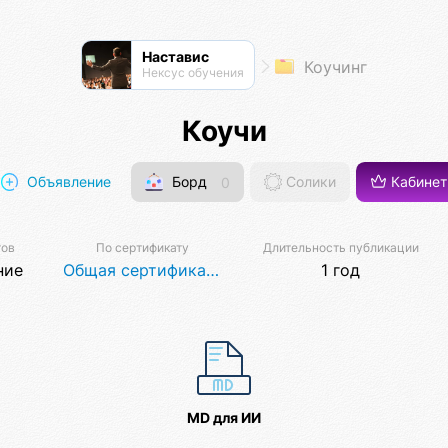
Наставис
Коучинг
Нексус обучения
Коучи
Объявление
Борд
0
Солики
Кабинет
тов
По сертификату
Длительность публикации
ние
Общая сертификация коучей
1 год
MD для ИИ