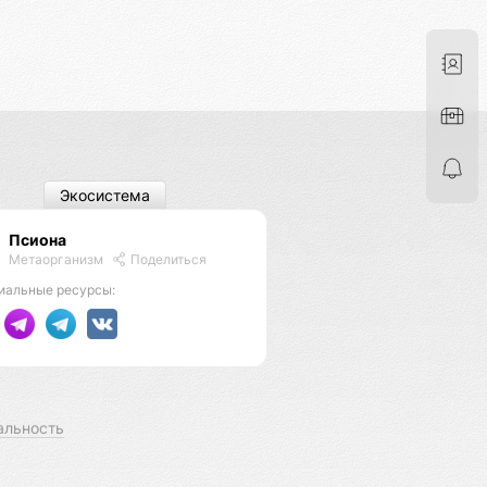
Экосистема
Псиона
Метаорганизм
Поделиться
иальные ресурсы:
альность