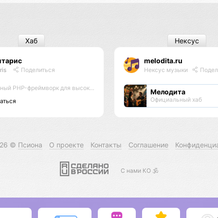
Хаб
Нексус
итарис
melodita.ru
ris
Поделиться
Нексус музыки
Подел
PHP-фреймворк для высоконагруженных проектов
Мелодита
Официальный хаб
аться
026 ©
Псиона
О проекте
Контакты
Соглашение
Конфиденци
С нами КО 🕉️