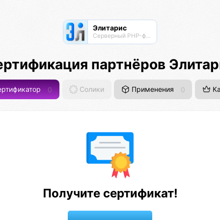
Элитарис
Серверный PHP-фреймворк для высоконагруженных проектов
ертификация партнёров Элитар
ртификатор
0
Солики
Применения
0
Ка
Получите сертификат!