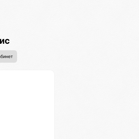
ис
бинет