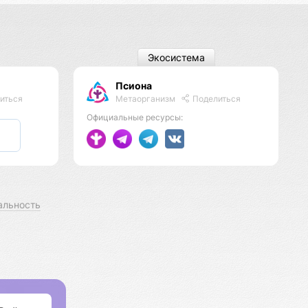
Экосистема
Псиона
Метаорганизм
Поделиться
иться
Официальные ресурсы:
альность