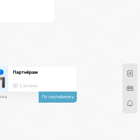
Партнёрам
0 атомов
пка
По сертификату