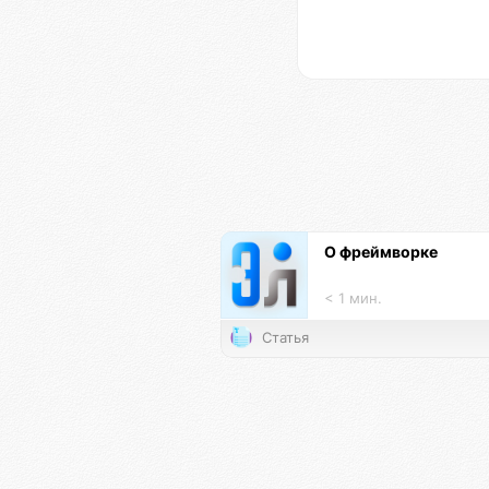
О фреймворке
< 1 мин.
Статья