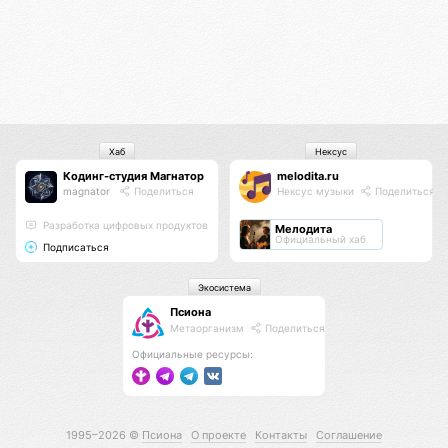
Хаб
Нексус
Кодинг-студия Магнатор
melodita.ru
magnator
Поделиться
Нексус музыки
Поделиться
Разработка цифровых продуктов
Мелодита
Официальный хаб
Подписаться
Экосистема
Псиона
Метаорганизм
Поделиться
Официальные ресурсы:
1995–2026 ©
Псиона
О проекте
Контакты
Соглашение