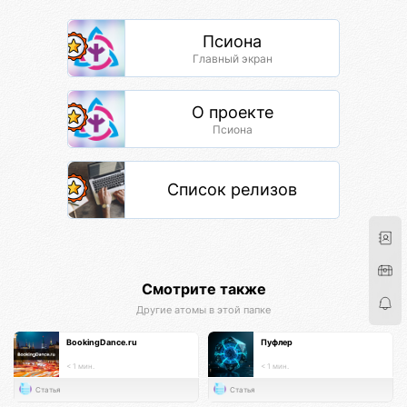
Псиона
Главный экран
О проекте
Псиона
Список релизов
Смотрите также
Другие атомы в этой папке
BookingDance.ru
Пуфлер
< 1 мин.
< 1 мин.
Статья
Статья