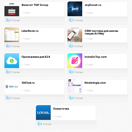
Финстат TNP Group
JoyDonat.ru
< 1 мин.
< 1 мин.
Статья
Статья
LiderBook.ru
CRM-система для школы
танцев ArtWay
< 1 мин.
< 1 мин.
Статья
Статья
Приложения для Б24
InstaGoTop.com
< 1 мин.
< 1 мин.
Статья
Статья
1001zal.ru
Kinderlogia.com
< 1 мин.
< 1 мин.
Статья
Статья
Ловасточка
< 1 мин.
Статья