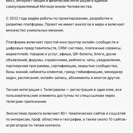
веб3, интернет-вещей и физические интеграции в единый
самоуправляемый Метаорганизм Человечества.
С 2022 года ведём работы по проектированию, разработке и
развитию платформы. Проект не имеет аналогов в мире и включает
множество уникальных механик.
Платформа включает простой конструктор онлайн-сообществ и
цифровых представительств, CRM-систему, платежные сервисы,
маркетплейс товаров и услуг, афиши, QR-билеты, блоги, доски
объявлений, форумы, справочники, рейтинги, чаты, уведомления,
партнерские программы, сертификации, закрытые сообщества,
базы знаний, кабинеты клиентов, гринд-геймификацию, менеджер
задач, расписания, онлайн-запись, абонементы и многое другое.
Тесная интеграция с Телеграмом — регистрация в один клик, все
пользовательские элементы доступны по спецссылкам через
телеграм-приложение.
Экосистема проекта включает 80+ тематических сайтов и соцсетей
по интересам, проф. областям и географии, а также около 10 сайтов-
агрегаторов по типам контента.