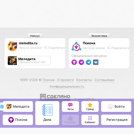
Нексус
Экосистема
melodita.ru
Псиона
Нексус музыки
Поделиться
Метаорганизм
Поделиться
Официальные ресурсы:
Мелодита
Официальный хаб
1995–2026 ©
Псиона
О проекте
Контакты
Соглашение
Конфиденциальность
С нами КО 🕉️
Мелодита
Войти
Чаты
Гринд
Псиона
Регистрация
Дела
Кошелёк
Кабинет