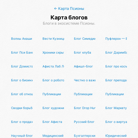
← Карта Псионы
Карта блогов
Блоги в экосистеме Псионы.
Волны Акаши — Блог РА
Вести Кузницы
Блог Симедии
Пуфлерон — Блог П
Блог Пси Банка
Хроники скрытой истории
Блог клуба
Блог Даримба
Блог Домиста Аренды
Афиста Лаб Лог
Афишл-блог
Блог про космос
Блог о биоинженерии
Блог о робототехнике
Честно о важном
Блог преподавателе
Блог об отношениях мужчин и женщин
Публикации
Публикации
Публикации
Сводки борьбы с британской монархией
Блог художника Раисы Арефьевой
Блог Drop Hunters
Блог Маркетун
Блог о продажах и маркетплейсах
Блог Афиста
Русский блог
Блог о виртуальной
Научный блог
Медицинский блог
Бухгалтерский блог
Юридический блог