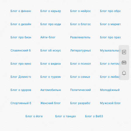
Блог о финансах
Блог о карьере и работе
Блог о нейросетях
Блог про образован
Блог о дизайне
Блог про кодинг
Блог о блогосфере
Блог о маркетинге
Блог про бизнес
Айти-блог
Развлекательный блог
Блог про праздники 
Славянский блог
Блог об искусстве
Литературный блог
Музыкальный блог
Блог про кино
Блог о видеоиграх
Блог о психологии
Блог о питомцах
Блог Домиста
Блог о туризме
Блог о семье и воспитании
Блог о любви и отн
Блог о здоровье и питании
Автомобильный блог
Политический блог
Молодёжный блог
Спортивный блог
Женский блог
Блог разработки
Мужской блог
Блог о йоге
Блог о танцах
Блог о Веб3