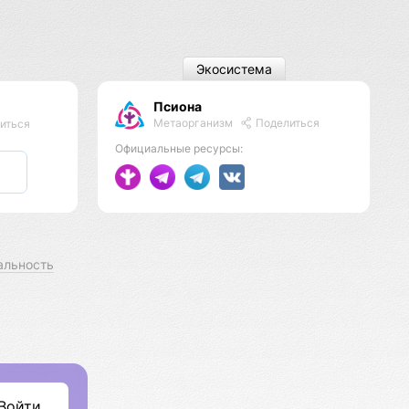
Экосистема
Псиона
Метаорганизм
Поделиться
иться
Официальные ресурсы:
альность
Войти