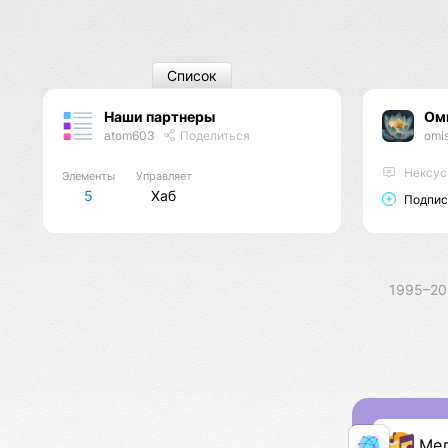
Список
Наши партнеры
Ом
atom603
Поделиться
omi
Нексус
Элементы
Управляет
5
Хаб
Подпис
1995–2
Ме