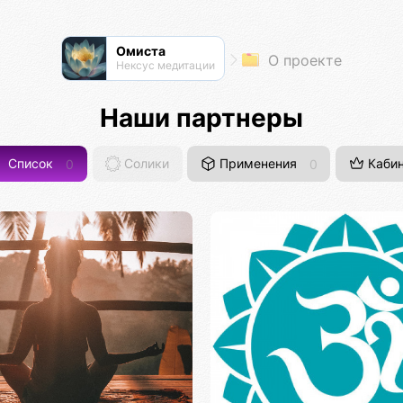
Омиста
О проекте
Нексус медитации
Наши партнеры
Список
0
Солики
Применения
0
Кабин