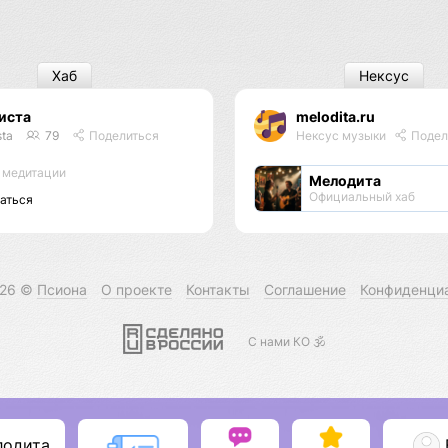
Хаб
Нексус
иста
melodita.ru
sta
79
Поделиться
Нексус музыки
Подел
 медитации
Мелодита
Официальный хаб
аться
026 ©
Псиона
О проекте
Контакты
Соглашение
Конфиденци
С нами КО 🕉️
лодита