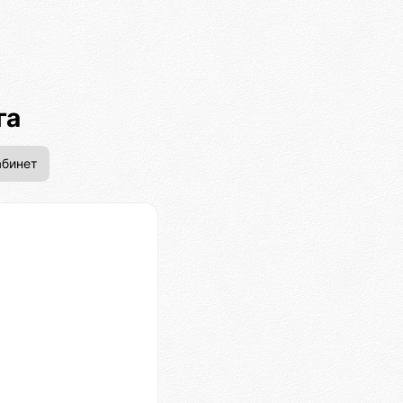
га
бинет