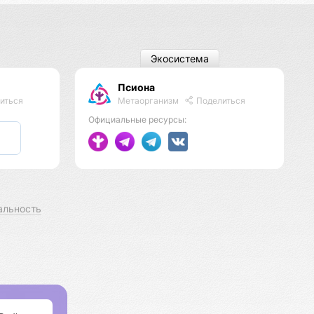
Экосистема
Псиона
Метаорганизм
Поделиться
иться
Официальные ресурсы:
альность