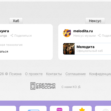
Хаб
Нексус
кунга
melodita.ru
unga
Поделиться
Нексус музыки
Подел
ная технология
Мелодита
Официальный хаб
аться
026 ©
Псиона
О проекте
Контакты
Соглашение
Конфиденци
С нами КО 🕉️