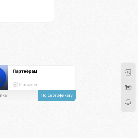
Партнёрам
0 атомов
пка
По сертификату