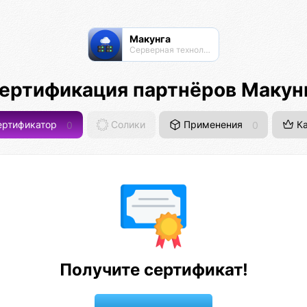
Макунга
Серверная технология
ертификация партнёров Макун
ртификатор
0
Солики
Применения
0
Ка
Получите сертификат!