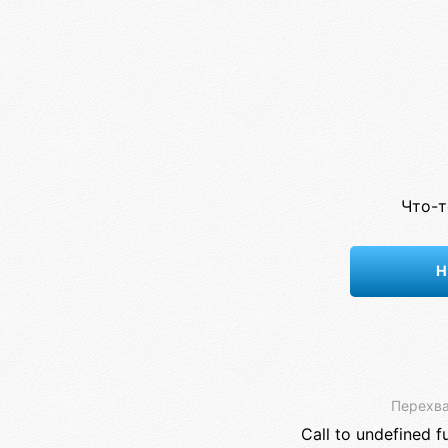
Что-т
Н
Перехва
Call to undefined f