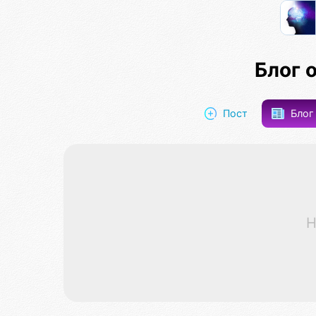
Блог 
Пост
Бло
Н