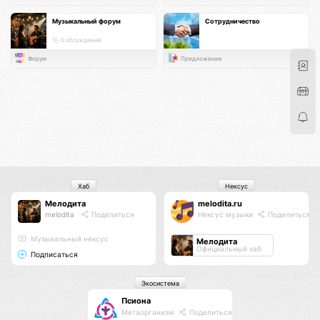
Музыкальный форум
Сотрудничество
0 обсуждений
Форум
Предложение
Хаб
Нексус
Мелодита
melodita.ru
melodita
Поделиться
Нексус музыки
Поделиться
Музыкальный нексус
Мелодита
Официальный хаб
Подписаться
Экосистема
Псиона
Метаорганизм
Поделиться