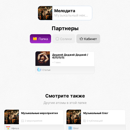
Мелодита
Музыкальный нексус
Партнеры
Папка
Солики
Кабинет
Диджей Диджей Диджей /
dj Dj Dj Dj
< 1 мин.
Статья
Смотрите также
Другие атомы в этой папке
Музыкальные мероприятия
Музыкальный блог
2 мероприятия
0 публикаций
Афиша
Блог