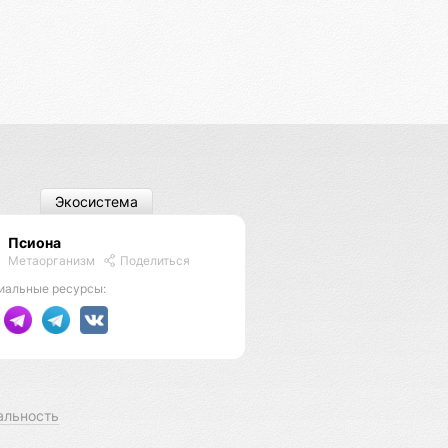
Экосистема
Псиона
Метаорганизм
Поделиться
иальные ресурсы:
альность