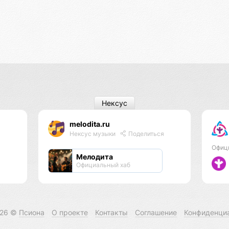
Нексус
melodita.ru
Нексус музыки
Поделиться
Офиц
Мелодита
Официальный хаб
026 ©
Псиона
О проекте
Контакты
Соглашение
Конфиденци