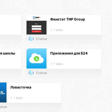
Финстат TNP Group
< 1 мин.
Статья
ля школы
Приложения для Б24
< 1 мин.
Статья
Ловасточка
< 1 мин.
атья