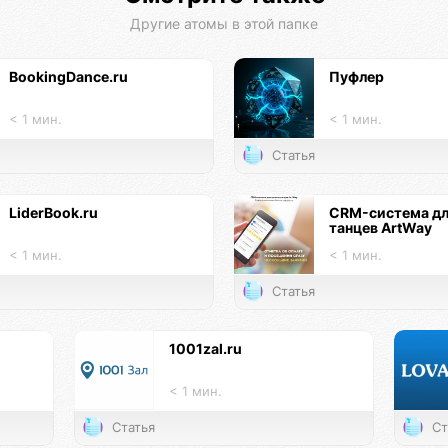
Другие атомы в этой папке
BookingDance.ru
Пуфлер
< 1 мин.
< 1 мин.
Статья
LiderBook.ru
CRM-система д
танцев ArtWay
< 1 мин.
< 1 мин.
Статья
1001zal.ru
< 1 мин.
Статья
Ст