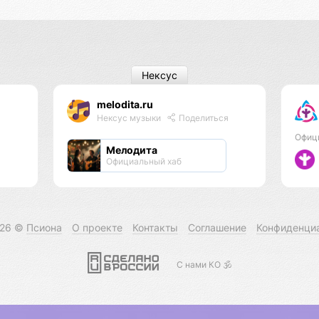
Нексус
melodita.ru
Нексус музыки
Поделиться
Офиц
Мелодита
Официальный хаб
026 ©
Псиона
О проекте
Контакты
Соглашение
Конфиденци
С нами КО 🕉️