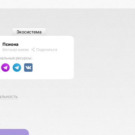
Экосистема
Псиона
Метаорганизм
Поделиться
иальные ресурсы:
альность