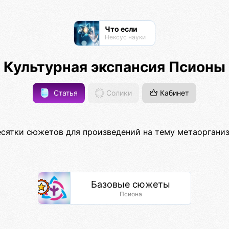
Что если
Нексус науки
Культурная экспансия Псионы
Статья
Солики
Кабинет
есятки сюжетов для произведений на тему метаорганиз
Базовые сюжеты
Псиона