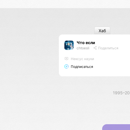
Хаб
Что если
chtoesli
Поделиться
Нексус науки
Подписаться
1995–2