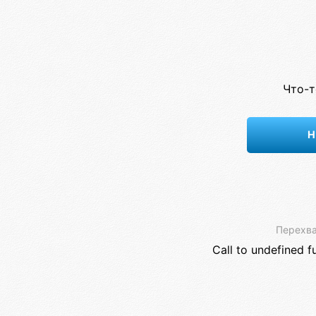
Что-т
Н
Перехва
Call to undefined f