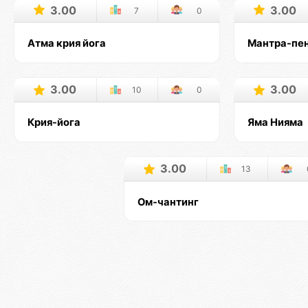
3.00
3.00
7
0
Атма крия йога
Мантра-пе
3.00
3.00
10
0
Крия-йога
Яма Нияма
3.00
13
Ом-чантинг