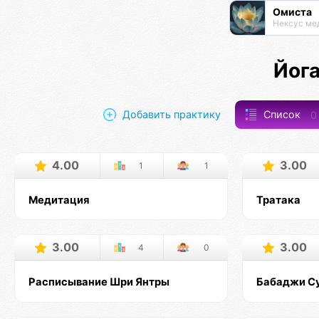
Омиста
Нексус ме
Йог
Добавить практику
Список
0
4.00
3.00
1
1
Медитация
Тратака
3.00
3.00
4
0
Расписывание Шри Янтры
Бабаджи С