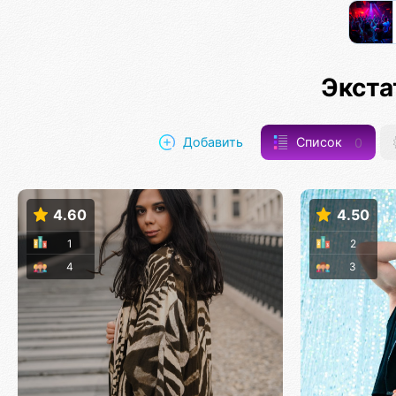
Экста
Добавить
Список
0
4.60
4.50
1
2
4
3