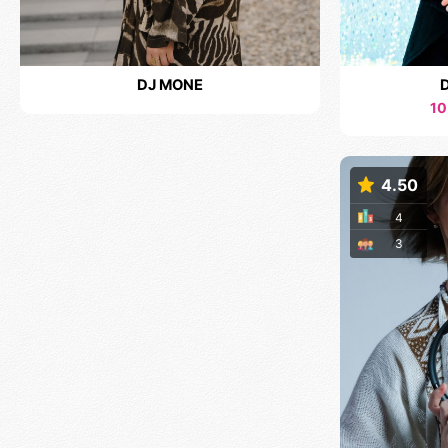
DJ MONE
D
10
4.50
4
3