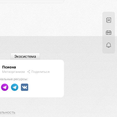
Экосистема
Псиона
Метаорганизм
Поделиться
иальные ресурсы:
альность