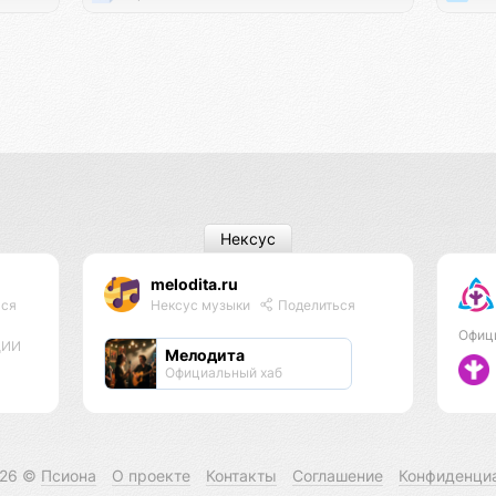
Нексус
melodita.ru
ься
Нексус музыки
Поделиться
Офиц
ЦИИ
Мелодита
Официальный хаб
026 ©
Псиона
О проекте
Контакты
Соглашение
Конфиденци